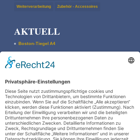
Weiterverarbeitung
Zubehör - Accessoires
AKTUELL
Boston-Tiegel A4
Pultschrank Lebensspuren – leer
ASBERN Radier­presse
Der Basis Satzschrank
Boston Tiegel W. Harth & Co.
Impres­sum
Daten­schutz | Legal
Train­ing