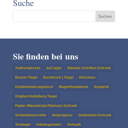
Suche
Sie finden bei uns
Andruckpresse
auf Lager
Bleisatz Schriften Schrank
Boston Tiegel
Buchdruck | Tiegel
Klischees
Konfektionierungstisch
Magnetfundament
Nyloprint
Original Heidelberg Tiegel
Papier-/Manuskript-/Stehsatz-Schrank
Schneidemaschine
Setzergasse
Setzkasten-Schrank
Trettiegel
Unkategorisiert
Verkauft