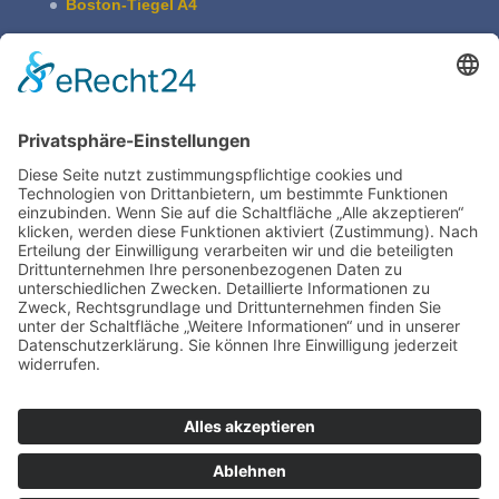
Boston-Tiegel A4
Pultschrank Lebensspuren – leer
ASBERN Radier­presse
Der Basis Satzschrank
Boston Tiegel W. Harth & Co.
Impres­sum
Daten­schutz | Legal
Train­ing
TIEGELAKADEMIE is a devision of Bertram
Grafische Maschinen | 15370 Fredersdorf near
Berlin | Germany
www.bertrammachines.com