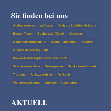
Sie finden bei uns
Andruckpresse
auf Lager
Bleisatz Schriften Schrank
Boston Tiegel
Buchdruck | Tiegel
Klischees
Konfektionierungstisch
Magnetfundament
Nyloprint
Original Heidelberg Tiegel
Papier-/Manuskript-/Stehsatz-Schrank
Schneidemaschine
Setzergasse
Setzkasten-Schrank
Trettiegel
Unkategorisiert
Verkauft
Weiterverarbeitung
Zubehör - Accessoires
AKTUELL