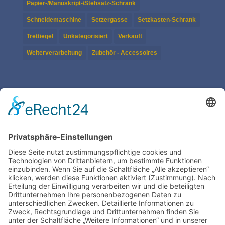
Papier-/Manuskript-/Stehsatz-Schrank
Schneidemaschine
Setzergasse
Setzkasten-Schrank
Trettiegel
Unkategorisiert
Verkauft
Weiterverarbeitung
Zubehör - Accessoires
AKTUELL
Boston-Tiegel A4
Pultschrank Lebensspuren – leer
ASBERN Radier­presse
Der Basis Satzschrank
Boston Tiegel W. Harth & Co.