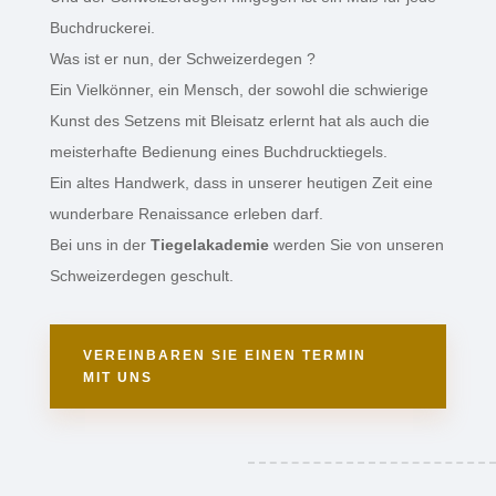
Buch­druck­erei.
Was ist er nun, der Schweiz­erde­gen ?
Ein Vielkön­ner, ein Mensch, der sowohl die schwierige
Kunst des Setzens mit Bleisatz erlernt hat als auch die
meis­ter­hafte Bedi­enung eines Buch­druck­tiegels.
Ein altes Handw­erk, dass in unserer heuti­gen Zeit eine
wunder­bare Renais­sance erleben darf.
Bei uns in der
Tiege­lakademie
werden Sie von unseren
Schweiz­erde­gen geschult.
VERE­IN­BAREN SIE EINEN TERMIN
MIT UNS