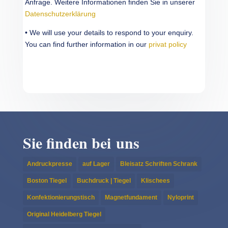
Anfrage. Weit­ere Infor­ma­tio­nen finden Sie in unserer
Daten­schutzerk­lärung
• We will use your details to respond to your enquiry.
You can find further infor­ma­tion in our
privat policy
Sie finden bei uns
Andruckpresse
auf Lager
Bleisatz Schriften Schrank
Boston Tiegel
Buchdruck | Tiegel
Klischees
Konfektionierungstisch
Magnetfundament
Nyloprint
Original Heidelberg Tiegel