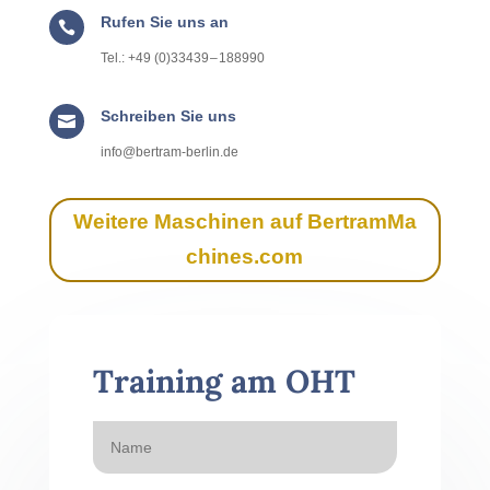
Rufen Sie uns an

Tel.: +49 (0)33439 – 188990
Schreiben Sie uns

info@​bertram-​berlin.​de
Weit­ere Maschi­nen auf Bertram​Ma​
chines​.com
Train­ing am OHT