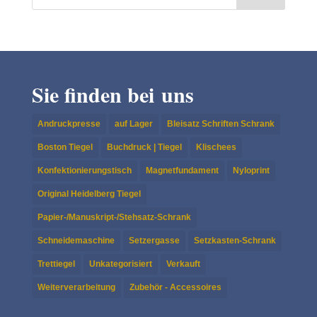
Sie finden bei uns
Andruckpresse
auf Lager
Bleisatz Schriften Schrank
Boston Tiegel
Buchdruck | Tiegel
Klischees
Konfektionierungstisch
Magnetfundament
Nyloprint
Original Heidelberg Tiegel
Papier-/Manuskript-/Stehsatz-Schrank
Schneidemaschine
Setzergasse
Setzkasten-Schrank
Trettiegel
Unkategorisiert
Verkauft
Weiterverarbeitung
Zubehör - Accessoires