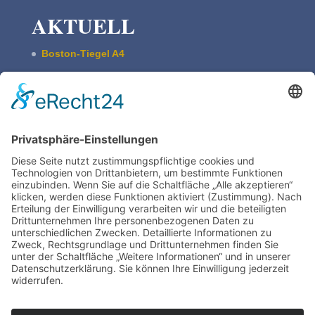
AKTUELL
Boston-Tiegel A4
Pultschrank Lebensspuren – leer
ASBERN Radier­presse
Der Basis Satzschrank
Boston Tiegel W. Harth & Co.
Impres­sum
Daten­schutz | Legal
Train­ing
TIEGELAKADEMIE is a devision of Bertram