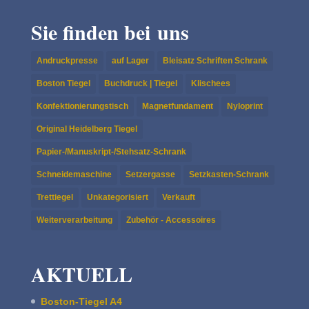
Sie finden bei uns
Andruckpresse
auf Lager
Bleisatz Schriften Schrank
Boston Tiegel
Buchdruck | Tiegel
Klischees
Konfektionierungstisch
Magnetfundament
Nyloprint
Original Heidelberg Tiegel
Papier-/Manuskript-/Stehsatz-Schrank
Schneidemaschine
Setzergasse
Setzkasten-Schrank
Trettiegel
Unkategorisiert
Verkauft
Weiterverarbeitung
Zubehör - Accessoires
AKTUELL
Boston-Tiegel A4