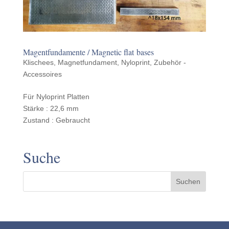
Magent­fun­da­mente / Magnetic flat bases
Klischees
,
Magnetfundament
,
Nyloprint
,
Zubehör -
Accessoires
Für Nylo­print Platten
Stärke : 22,6 mm
Zustand : Gebraucht
Suche