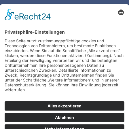
Pultschrank Lebensspuren – leer
ASBERN Radier­presse
Der Basis Satzschrank
Boston Tiegel W. Harth & Co.
Impres­sum
Daten­schutz | Legal
Train­ing
TIEGELAKADEMIE is a devision of Bertram
Grafische Maschinen | 15370 Fredersdorf near
Berlin | Germany
www.bertrammachines.com