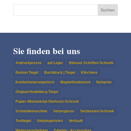
Sie finden bei uns
Andruckpresse
auf Lager
Bleisatz Schriften Schrank
Boston Tiegel
Buchdruck | Tiegel
Klischees
Konfektionierungstisch
Magnetfundament
Nyloprint
Original Heidelberg Tiegel
Papier-/Manuskript-/Stehsatz-Schrank
Schneidemaschine
Setzergasse
Setzkasten-Schrank
Trettiegel
Unkategorisiert
Verkauft
Weiterverarbeitung
Zubehör - Accessoires