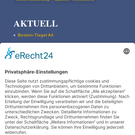
AKTUELL
Boston-Tiegel A4
Pultschrank Lebensspuren – leer
ASBERN Radier­presse
Der Basis Satzschrank
Boston Tiegel W. Harth & Co.
Impres­sum
Daten­schutz | Legal
Train­ing