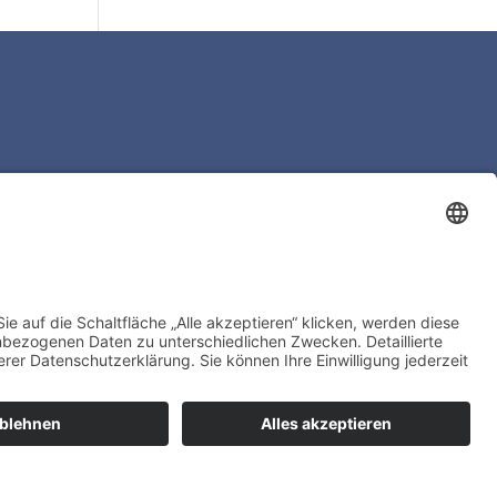
 – leer
Co.
Germany
www.bertrammachines.com