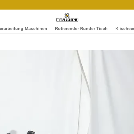
ver­ar­beitung-Maschi­­nen
Rotieren­der Runder Tisch
Klis­chee