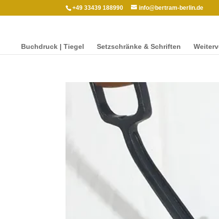
+49 33439 188990
info@bertram-berlin.de
Buch­druck | Tiegel
Setzschränke & Schriften
Weit­er­