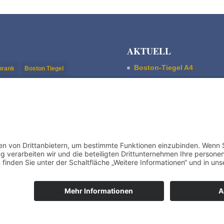
AKTUELL
Boston-Tiegel A4
chrank
Boston Tiegel
Pultschrank Lebensspuren
stisch
Magnetfundament
ASBERN Radier­presse
uskript-/Stehsatz-Schrank
Der Basis Satzschrank
hrank
Trettiegel
Boston Tiegel W. Harth & 
Zubehör - Accessoires
egal
Train­ing
Bertram Grafische Maschinen | 15370 Fredersdorf near Berlin | 