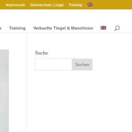
Impres­sum
Daten­schutz | Legal
Train­ing
s
Train­ing
Verkaufte Tiegel & Maschinen
Suche