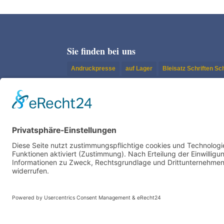
Sie finden bei uns
Andruckpresse
auf Lager
Bleisatz Schriften S
Buchdruck | Tiegel
Klischees
Konfektionierung
Nyloprint
Original Heidelberg Tiegel
Papier-/Man
Schneidemaschine
Setzergasse
Setzkasten-Sc
Unkategorisiert
Verkauft
Weiterverarbeitung
Impres­sum
Daten­schutz | L
TIEGELAKADEMIE is a devision of 