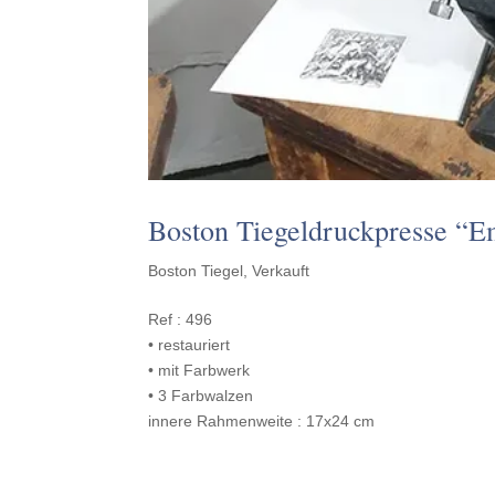
Boston Tiegel­druck­presse “
Boston Tiegel
,
Verkauft
Ref : 496
• restauriert
• mit Farbwerk
• 3 Farbwalzen
innere Rahmen­weite : 17x24 cm