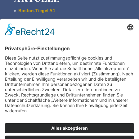
Boston-Tiegel A4
Pultschrank Lebensspuren – leer
ASBERN Radier­presse
Der Basis Satzschrank
Boston Tiegel W. Harth & Co.
Impres­sum
Daten­schutz | Legal
Train­ing
TIEGELAKADEMIE is a devision of Bertram
Grafische Maschinen | 15370 Fredersdorf near
Berlin | Germany
www.bertrammachines.com