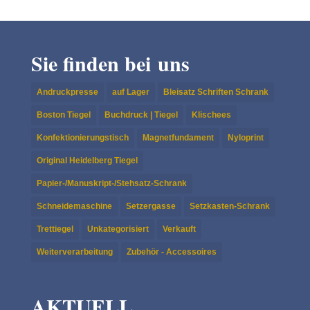
Sie finden bei uns
Andruckpresse
auf Lager
Bleisatz Schriften Schrank
Boston Tiegel
Buchdruck | Tiegel
Klischees
Konfektionierungstisch
Magnetfundament
Nyloprint
Original Heidelberg Tiegel
Papier-/Manuskript-/Stehsatz-Schrank
Schneidemaschine
Setzergasse
Setzkasten-Schrank
Trettiegel
Unkategorisiert
Verkauft
Weiterverarbeitung
Zubehör - Accessoires
AKTUELL