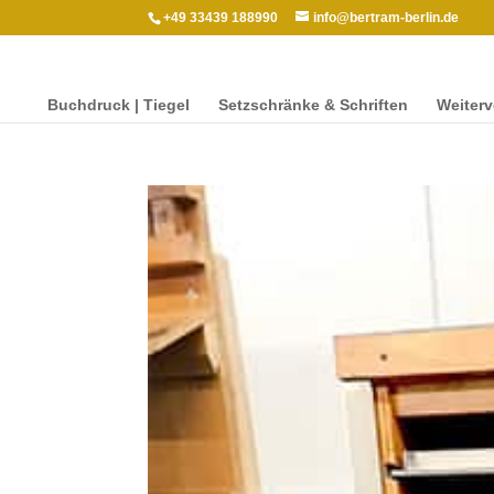
+49 33439 188990
info@bertram-berlin.de
Buch­druck | Tiegel
Setzschränke & Schriften
Weit­er­