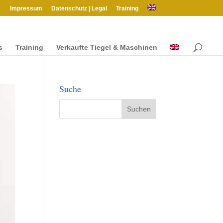
Impres­sum
Daten­schutz | Legal
Train­ing
s
Train­ing
Verkaufte Tiegel & Maschinen
Suche