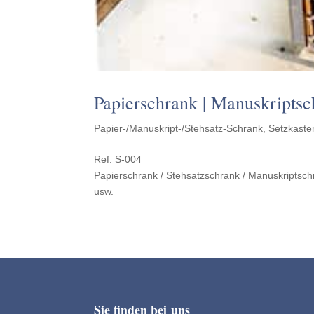
Papier­schrank | Manuskriptsc
Papier-/Manuskript-/Stehsatz-Schrank
,
Setzkaste
Ref. S‑004
Papier­schrank / Stehsatzschrank / Manuskriptschr
usw.
Sie finden bei uns