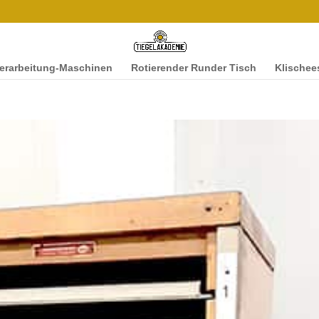
ver­ar­beitung-Maschi­­nen
Rotieren­der Runder Tisch
Klis­chee