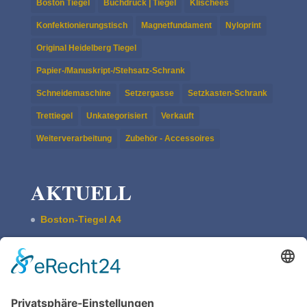
Boston Tiegel
Buchdruck | Tiegel
Klischees
Konfektionierungstisch
Magnetfundament
Nyloprint
Original Heidelberg Tiegel
Papier-/Manuskript-/Stehsatz-Schrank
Schneidemaschine
Setzergasse
Setzkasten-Schrank
Trettiegel
Unkategorisiert
Verkauft
Weiterverarbeitung
Zubehör - Accessoires
AKTUELL
Boston-Tiegel A4
Pultschrank Lebensspuren – leer
ASBERN Radier­presse
Der Basis Satzschrank