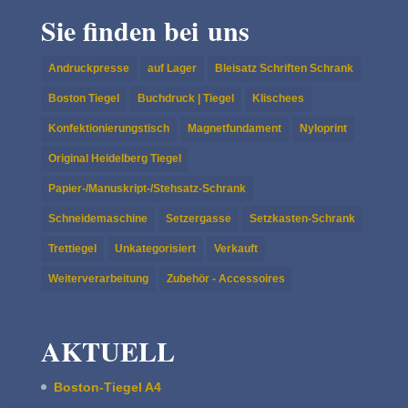
Sie finden bei uns
Andruckpresse
auf Lager
Bleisatz Schriften Schrank
Boston Tiegel
Buchdruck | Tiegel
Klischees
Konfektionierungstisch
Magnetfundament
Nyloprint
Original Heidelberg Tiegel
Papier-/Manuskript-/Stehsatz-Schrank
Schneidemaschine
Setzergasse
Setzkasten-Schrank
Trettiegel
Unkategorisiert
Verkauft
Weiterverarbeitung
Zubehör - Accessoires
AKTUELL
Boston-Tiegel A4