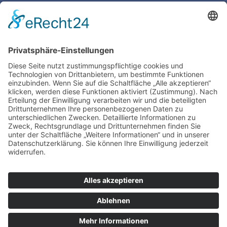
Pultschrank Lebensspuren – leer
ASBERN Radier­presse
Der Basis Satzschrank
Boston Tiegel W. Harth & Co.
Impres­sum
Daten­schutz | Legal
Train­ing
TIEGELAKADEMIE is a devision of Bertram
Grafische Maschinen | 15370 Fredersdorf near
Berlin | Germany
www.bertrammachines.com