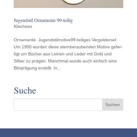
Jugend­stil Orna­mente 99-teilig
Klischees
Orna­mente Jugend­stil­mo­tive99-teiliges Vergolderset
Um 1900 wurden diese atem­ber­auben­den Motive gefer­
tigt um Bücher aus Leinen und Leder mit Gold und
Silber zu prägen. Manch­mal wurde auch einfach eine
Blin­prä­gung erstellt. In...
Suche