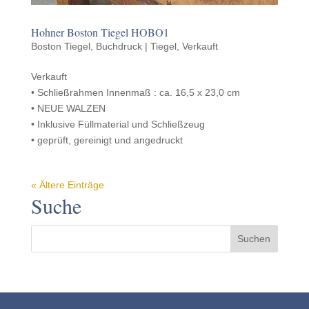
Hohner Boston Tiegel HOBO1
Boston Tiegel
,
Buchdruck | Tiegel
,
Verkauft
Verkauft
• Schließrah­men Innen­maß : ca. 16,5 x 23,0 cm
• NEUE WALZEN
• Inklu­sive Füll­ma­te­r­ial und Schließzeug
• geprüft, gere­inigt und angedruckt
« Ältere Einträge
Suche