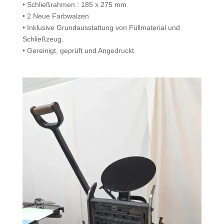
• Schließrah­men : 185 x 275 mm
• 2 Neue Farbwalzen
• Inklu­sive Grun­dausstat­tung von Füll­ma­te­r­ial und
Schließzeug.
• Gere­inigt, geprüft und Angedruckt.