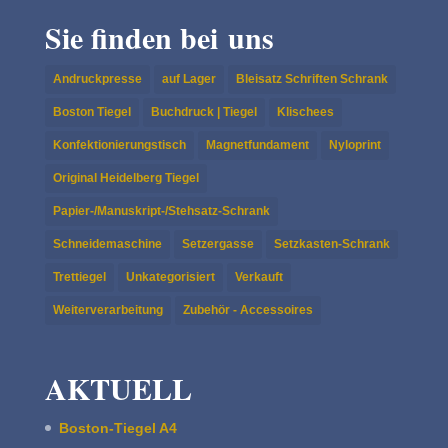
Sie finden bei uns
Andruckpresse
auf Lager
Bleisatz Schriften Schrank
Boston Tiegel
Buchdruck | Tiegel
Klischees
Konfektionierungstisch
Magnetfundament
Nyloprint
Original Heidelberg Tiegel
Papier-/Manuskript-/Stehsatz-Schrank
Schneidemaschine
Setzergasse
Setzkasten-Schrank
Trettiegel
Unkategorisiert
Verkauft
Weiterverarbeitung
Zubehör - Accessoires
AKTUELL
Boston-Tiegel A4