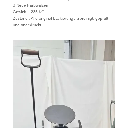
3 Neue Farbwalzen
Gewicht : 235 KG
Zustand : Alte orig­i­nal Lack­ierung / Gere­inigt, geprüft
und angedruckt