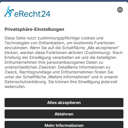
Pultschrank Lebensspuren – leer
ASBERN Radier­presse
Der Basis Satzschrank
Boston Tiegel W. Harth & Co.
Impres­sum
Daten­schutz | Legal
Train­ing
TIEGELAKADEMIE is a devision of Bertram
Grafische Maschinen | 15370 Fredersdorf near
Berlin | Germany
www.bertrammachines.com