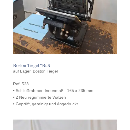
Boston Tiegel “BuS
auf Lager
,
Boston Tiegel
Ref. 523
• Schließrah­men Innen­maß : 165 x 235 mm
• 2 Neu regum­mierte Walzen
• Geprüft, gere­inigt und Angedruckt