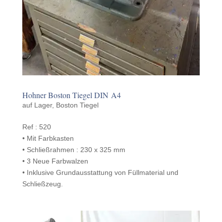
Hohner Boston Tiegel DIN A4
auf Lager
,
Boston Tiegel
Ref : 520
• Mit Farbkasten
• Schließrah­men : 230 x 325 mm
• 3 Neue Farbwalzen
• Inklu­sive Grun­dausstat­tung von Füll­ma­te­r­ial und
Schließzeug.