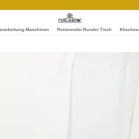
ver­ar­beitung-Maschi­­nen
Rotieren­der Runder Tisch
Klis­chee