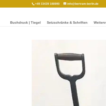
+49 33439 188990
info@bertram-berlin.de
Buch­druck | Tiegel
Setzschränke & Schriften
Weit­er­