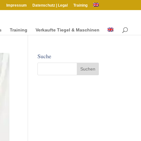
Impres­sum
Daten­schutz | Legal
Train­ing
s
Train­ing
Verkaufte Tiegel & Maschinen
Suche