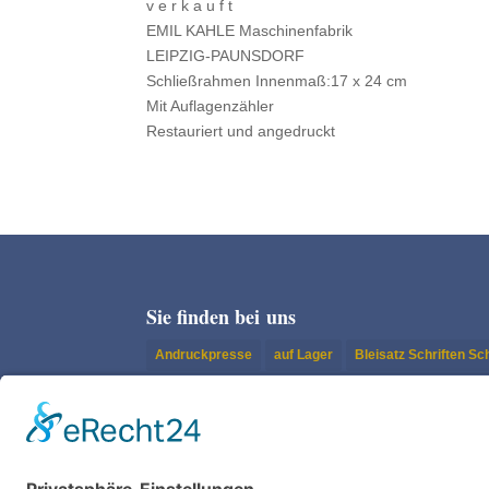
v e r k a u f t
EMIL KAHLE Maschinenfabrik
LEIPZIG-PAUNSDORF
Schließrah­men Innenmaß:17 x 24 cm
Mit Auflagenzähler
Restau­ri­ert und angedruckt
Sie finden bei uns
Andruckpresse
auf Lager
Bleisatz Schriften S
Buchdruck | Tiegel
Klischees
Konfektionierung
Nyloprint
Original Heidelberg Tiegel
Papier-/Man
Schneidemaschine
Setzergasse
Setzkasten-Sc