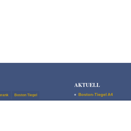
AKTUELL
Boston-Tiegel A4
chrank
Boston Tiegel
Pultschrank Lebensspuren
stisch
Magnetfundament
ASBERN Radier­presse
uskript-/Stehsatz-Schrank
Der Basis Satzschrank
hrank
Trettiegel