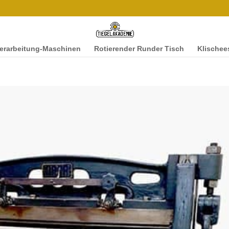
ver­ar­beitung-Maschi­­nen
Rotieren­der Runder Tisch
Klis­chee