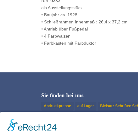
Ref. 0383
als Ausstellungsstück
• Baujahr ca. 1928
• Schließrah­men Innen­maß : 26,4 x 37,2 cm
• Antrieb über Fußpedal
• 4 Farbwalzen
• Farbkas­ten mit Farbduktor
Sie finden bei uns
Andruckpresse
auf Lager
Bleisatz Schriften S
Buchdruck | Tiegel
Klischees
Konfektionierung
Nyloprint
Original Heidelberg Tiegel
Papier-/Man
Schneidemaschine
Setzergasse
Setzkasten-Sc