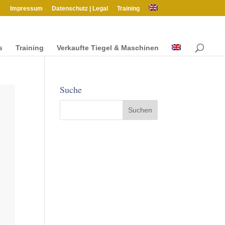
Impres­sum
Daten­schutz | Legal
Train­ing
s
Train­ing
Verkaufte Tiegel & Maschinen
Suche