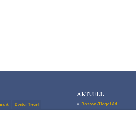
AKTUELL
Boston-Tiegel A4
chrank
Boston Tiegel
Pultschrank Lebensspuren
stisch
Magnetfundament
ASBERN Radier­presse
uskript-/Stehsatz-Schrank
Der Basis Satzschrank
hrank
Trettiegel