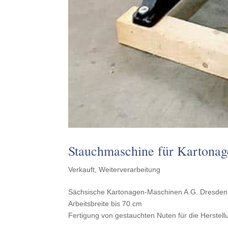
Stauch­mas­chine für Kartona
Verkauft
,
Weiterverarbeitung
Säch­sis­che Karton­a­gen-Maschi­nen A.G. Dresden
Arbeits­bre­ite bis 70 cm
Ferti­gung von gestauchten Nuten für die Herstel