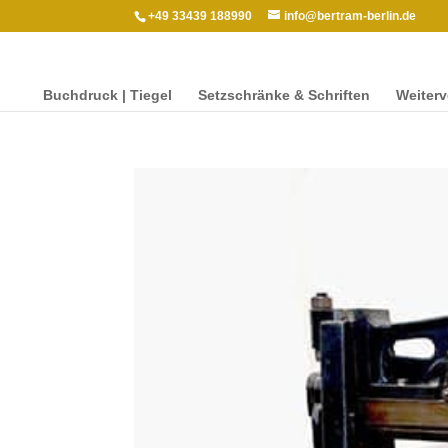
+49 33439 188990
info@bertram-berlin.de
Buch­druck | Tiegel
Setzschränke & Schriften
Weit­er­