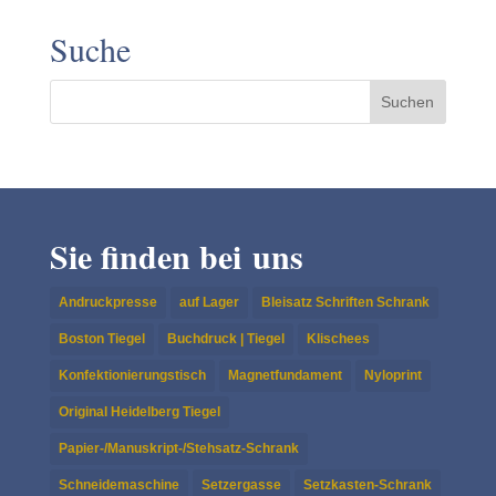
Suche
Sie finden bei uns
Andruckpresse
auf Lager
Bleisatz Schriften Schrank
Boston Tiegel
Buchdruck | Tiegel
Klischees
Konfektionierungstisch
Magnetfundament
Nyloprint
Original Heidelberg Tiegel
Papier-/Manuskript-/Stehsatz-Schrank
Schneidemaschine
Setzergasse
Setzkasten-Schrank