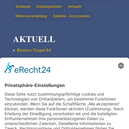
Trettiegel
Unkategorisiert
Verkauft
Weiterverarbeitung
Zubehör - Accessoires
AKTUELL
Boston-Tiegel A4
Pultschrank Lebensspuren – leer
ASBERN Radier­presse
Der Basis Satzschrank
Boston Tiegel W. Harth & Co.
Impres­sum