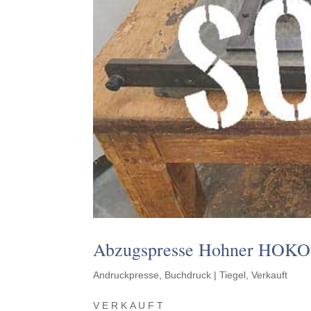
Abzugs­presse Hohner HOKO
Andruckpresse
,
Buchdruck | Tiegel
,
Verkauft
V E R K A U F T