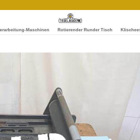
ver­ar­beitung-Maschi­­nen
Rotieren­der Runder Tisch
Klis­chee