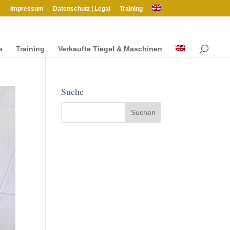
Impres­sum
Daten­schutz | Legal
Train­ing
s
Train­ing
Verkaufte Tiegel & Maschinen
Suche