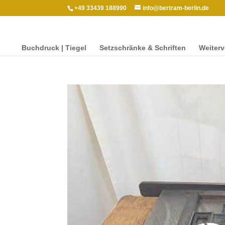
+49 33439 188990
info@bertram-berlin.de
Buch­druck | Tiegel
Setzschränke & Schriften
Weit­er­