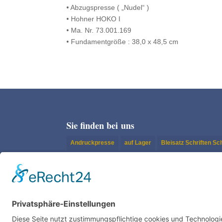
• Abzugs­presse ( „Nudel“ )
• Hohner HOKO I
• Ma. Nr. 73.001.169
• Funda­ment­größe : 38,0 x 48,5 cm
Sie finden bei uns
Andruckpresse
auf Lager
Bleisatz Schriften S
Buchdruck | Tiegel
Klischees
Konfektionierung
Nyloprint
Original Heidelberg Tiegel
Papier-/Man
Schneidemaschine
Setzergasse
Setzkasten-Sc
Unkategorisiert
Verkauft
Weiterverarbeitung