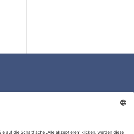
 – leer
Co.