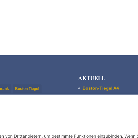
AKTUELL
Boston-Tiegel A4
chrank
Boston Tiegel
Pultschrank Lebensspuren
stisch
Magnetfundament
ASBERN Radier­presse
uskript-/Stehsatz-Schrank
Der Basis Satzschrank
hrank
Trettiegel
Boston Tiegel W. Harth & 
Zubehör - Accessoires