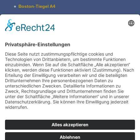
Boston-Tiegel A4
Pultschrank Lebensspuren – leer
ASBERN Radier­presse
Der Basis Satzschrank
Boston Tiegel W. Harth & Co.
Impres­sum
Daten­schutz | Legal
Train­ing
TIEGELAKADEMIE is a devision of Bertram
Grafische Maschinen | 15370 Fredersdorf near
Berlin | Germany
www.bertrammachines.com