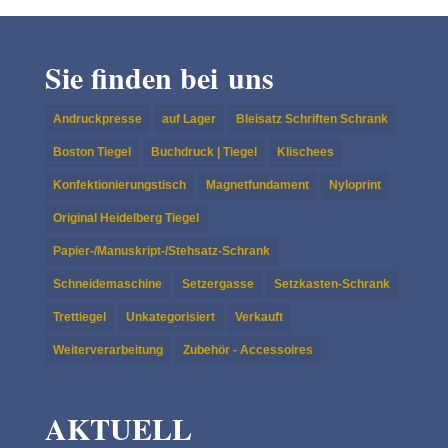
Sie finden bei uns
Andruckpresse
auf Lager
Bleisatz Schriften Schrank
Boston Tiegel
Buchdruck | Tiegel
Klischees
Konfektionierungstisch
Magnetfundament
Nyloprint
Original Heidelberg Tiegel
Papier-/Manuskript-/Stehsatz-Schrank
Schneidemaschine
Setzergasse
Setzkasten-Schrank
Trettiegel
Unkategorisiert
Verkauft
Weiterverarbeitung
Zubehör - Accessoires
AKTUELL