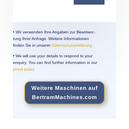
• Wir verwen­den Ihre Angaben zur Beant­wor­
tung Ihrer Anfrage. Weit­ere Infor­ma­tio­nen
finden Sie in unserer
Daten­schutzerk­lärung
• We will use your details to respond to your
enquiry. You can find further infor­ma­tion in our
privat policy
Weit­ere Maschi­nen auf
Bertram​Ma​chines​.com