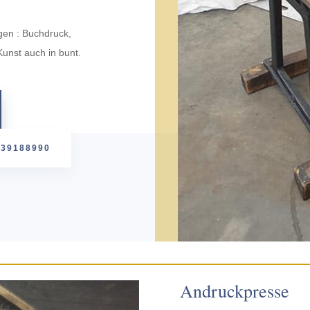
gen : Buch­druck,
Kunst auch in bunt.
439188990
Andruck­presse