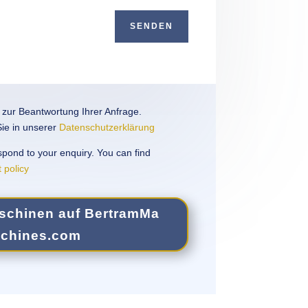
SENDEN
zur Beant­wor­tung Ihrer Anfrage.
 Sie in unserer
Daten­schutzerk­lärung
espond to your enquiry. You can find
t policy
schi­nen auf Bertram​Ma​
chines​.com