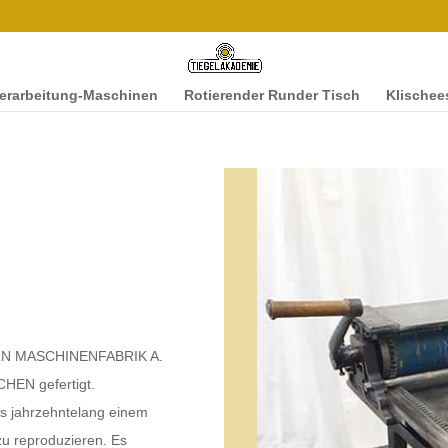
ver­ar­beitung-Maschi­­nen
Rotieren­der Runder Tisch
Klis­chee
ERN MASCHI­NEN­FAB­RIK A.
N gefer­tigt.
es jahrzehn­te­lang einem
 zu repro­duzieren. Es