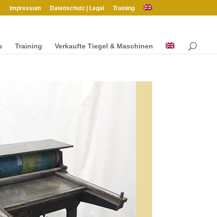
Impres­sum
Daten­schutz | Legal
Train­ing
s
Train­ing
Verkaufte Tiegel & Maschinen