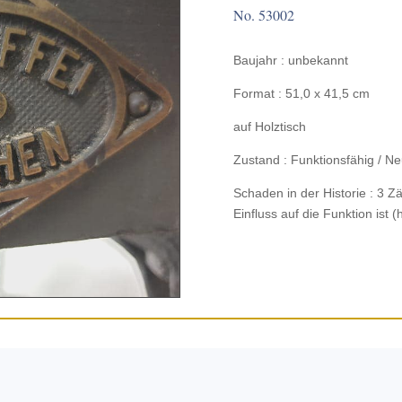
No. 53002
Baujahr : unbekannt
Format : 51,0 x 41,5 cm
auf Holztisch
Zustand : Funk­tions­fähig /
Schaden in der Histo­rie : 3
Einfluss auf die Funk­tion ist 