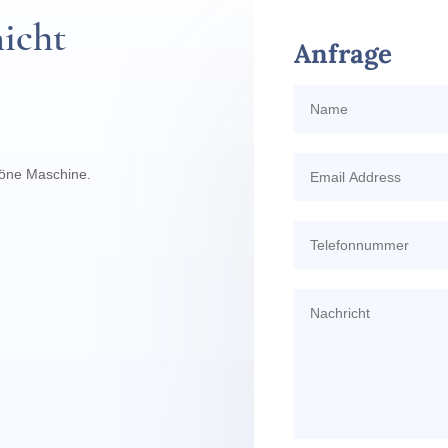
nicht
Anfrage
höne Maschine.