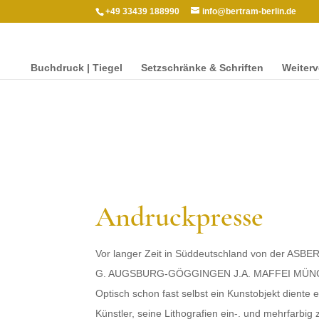
+49 33439 188990
info@bertram-berlin.de
Buch­druck | Tiegel
Setzschränke & Schriften
Weit­er­
Andruck­presse
Vor langer Zeit in Süddeutsch­land von der ASB
G. AUGS­BURG-GÖGGIN­GEN J.A. MAFFEI MÜNCHE
Optisch schon fast selbst ein Kunsto­b­jekt diente 
Künstler, seine Lith­o­grafien ein-. und mehr­far­big