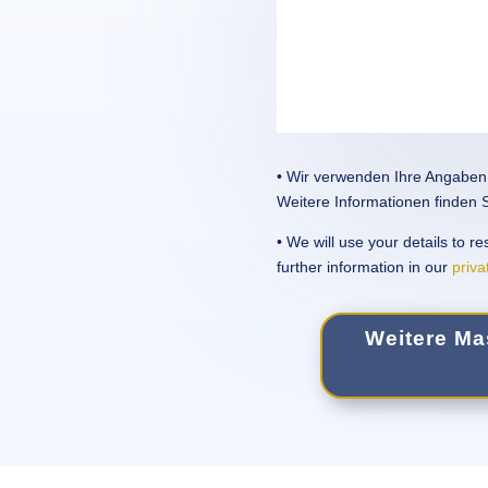
• Wir verwen­den Ihre Angaben 
Weit­ere Infor­ma­tio­nen finden
• We will use your details to r
further infor­ma­tion in our
priva
Weit­ere Ma