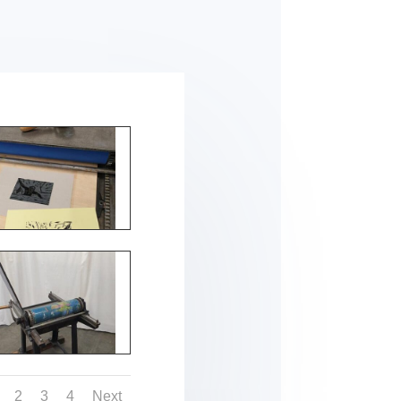
2
3
4
Next